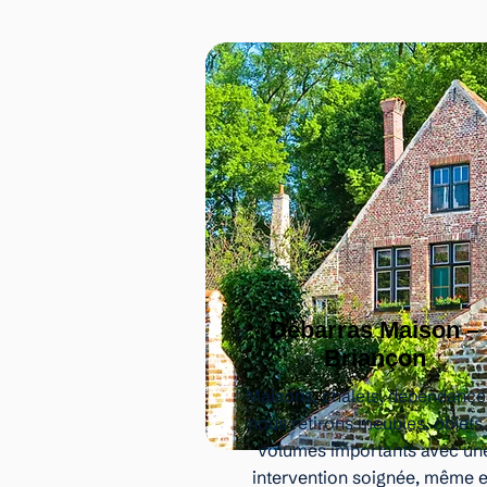
Débarras Maison –
Briançon
Maisons, chalets, dépendances
nous retirons meubles, objets 
volumes importants avec un
intervention soignée, même 