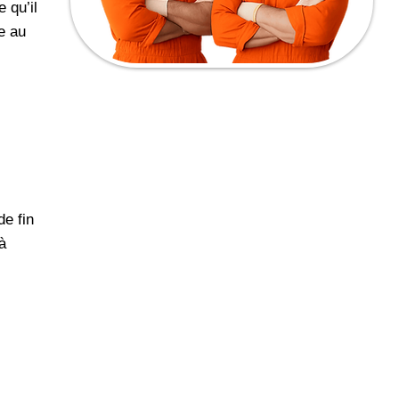
 qu’il
re au
de fin
à