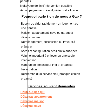
priorités
Nettoyage de fin d’intervention possible
Accompagnement réactif, sérieux et efficace
Pourquoi parle-t-on de nous à Gap ?
Besoin de vider rapidement un logement ou
une annexe
Maison, appartement, cave ou garage à
désencombrer
Déménagement, succession ou travaux à
préparer
Accès et configuration des lieux à anticiper
Volume important à enlever en une seule
intervention
Manque de temps pour trier et organiser
l’évacuation
Recherche d’un service clair, pratique et bien
organisé
Services souvent demandés
Hautes-Alpes (05)
Débarras appartement
Débarras maison
Débarras cave