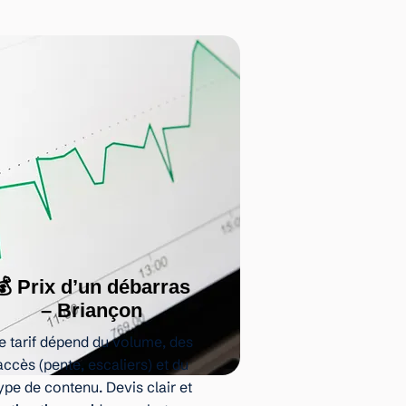
💰 Prix d’un débarras
– Briançon
e tarif dépend du volume, des
accès (pente, escaliers) et du
ype de contenu. Devis clair et