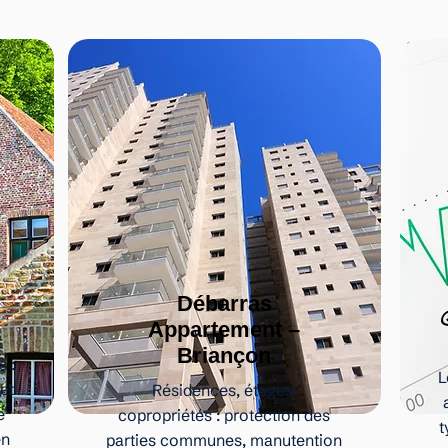
Débarras
Appartement –
Briançon
 :
L
et
Résidences, étages,
e
copropriétés : protection des
t
en
parties communes, manutention