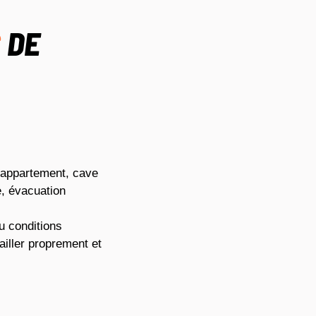
S
DE
, appartement, cave
e, évacuation
u conditions
ailler proprement et