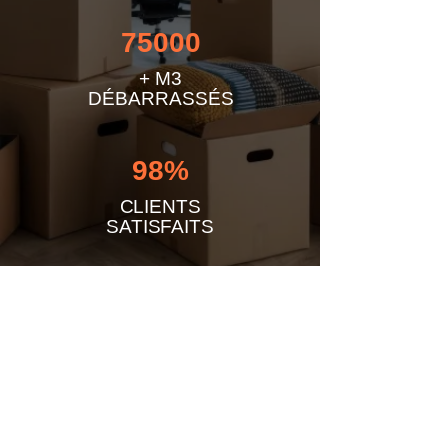
75000
+ M3
DÉBARRASSÉS
98%
CLIENTS
SATISFAITS
INTERVENTION EN
PACA
ET
LE RESTE DE LA FRANCE
Vaucluse (84)
Avignon
,
Orange
,
Carpentras
,
Cavaillon
,
Pertuis