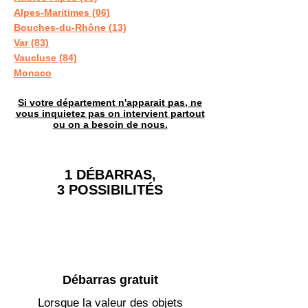
Alpes-Maritimes (06)
Bouches-du-Rhône (13)
Var (83)
Vaucluse (84)
Monaco
Si votre département n'apparait pas, ne
vous inquietez pas on intervient partout
ou on a besoin de nous.
1 DÉBARRAS,
3 POSSIBILITÉS
Débarras gratuit
Lorsque la valeur des objets